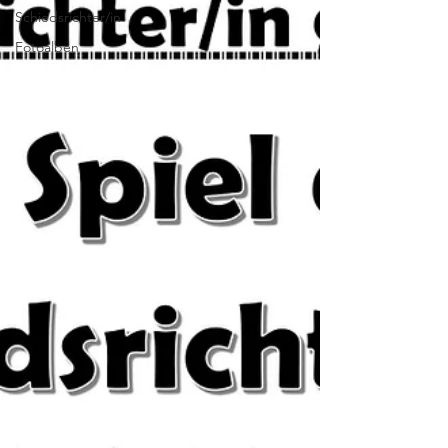
Schiedsrichter/in
Fotoalben