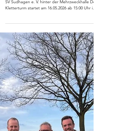
Eröffnungsfest Kletterturm | 16. Mai
ab 15 Uhr
Samstag, 16. Mai 2026 ab 15 Uhr Kletterturm des
SV Sudhagen e. V. hinter der Mehrzweckhalle Der
Kletterturm startet am 16.05.2026 ab 15:00 Uhr in
die neue Saison. Zum Saisonauftakt sind sowohl
Kinder als auch Erwachsene eingeladen, ihr
Können am Turm auszuprobieren. Für das
leibliche Wohl ist an diesem Tag ebenfalls gesorgt.