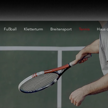
Fußball
Kletterturm
Breitensport
Tennis
Haus d
Tennis
beim SV Sudhagen