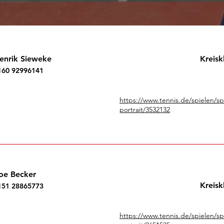
enrik Sieweke
Kreisk
160 92996141
https://www.tennis.de/spielen/s
portrait/3532132
oe Becker
Kreisk
151 28865773
https://www.tennis.de/spielen/s