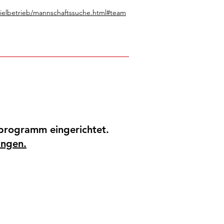
pielbetrieb/mannschaftssuche.html#team
!
sprogramm eingerichtet.
angen.