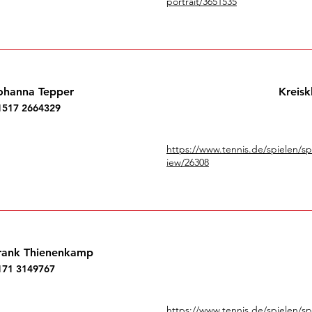
portrait/3651535
ohanna Tepper
Kreisk
1517 2664329
https://www.tennis.de/spielen/s
iew/26308
rank Thienenkamp
171 3149767
https://www.tennis.de/spielen/s