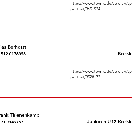
https://www.tennis.de/spielen/s
portrait/3651534
lias Berhorst
Kreisk
1512 0176856
https://www.tennis.de/spielen/s
portrait/3528173
rank Thienenkamp
Junioren U12 Kreisk
171 3149767