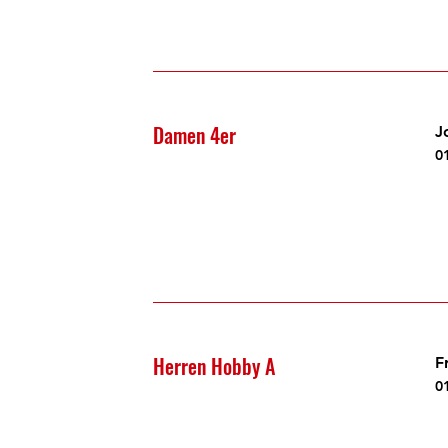
Damen 4er
J
0
Herren Hobby A
F
0