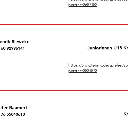
portrait/3657152
enrik Sieweke
Juniorinnen U18 Kr
160 92996141
https://www.tennis.de/spielen/s
portrait/3531573
eter Baumert
Kr
176 55040610