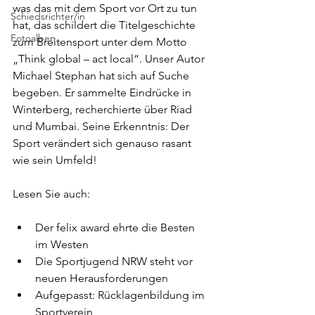
was das mit dem Sport vor Ort zu tun 
Schiedsrichter/in
hat, das schildert die Titelgeschichte 
Fotoalben
zum Breitensport unter dem Motto 
„Think global – act local“. Unser Autor 
Michael Stephan hat sich auf Suche 
begeben. Er sammelte Eindrücke in 
Winterberg, recherchierte über Riad 
und Mumbai. Seine Erkenntnis: Der 
Sport verändert sich genauso rasant 
wie sein Umfeld!
Lesen Sie auch:
Der felix award ehrte die Besten 
im Westen
Die Sportjugend NRW steht vor 
neuen Herausforderungen
Aufgepasst: Rücklagenbildung im 
Sportverein