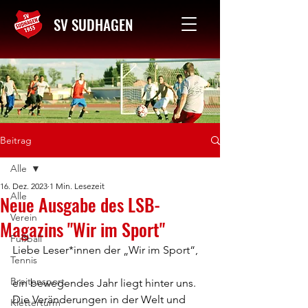
SV SUDHAGEN
Kontakt
Beitrag
Alle
16. Dez. 2023
1 Min. Lesezeit
Alle
Neue Ausgabe des LSB-
Verein
Magazins "Wir im Sport"
Fußball
Liebe Leser*innen der „Wir im Sport“,
Tennis
Breitensport
ein bewegendes Jahr liegt hinter uns. 
Die Veränderungen in der Welt und 
Kletterturm