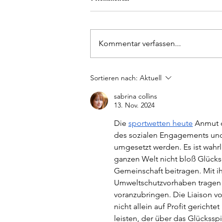
Kommentar verfassen...
Schiedsrichter-Anwärterlehrgang
Sortieren nach:
Aktuell
September 2026
sabrina collins
13. Nov. 2024
Die 
sportwetten heute
 Anmut d
des sozialen Engagements und 
umgesetzt werden. Es ist wahrl
ganzen Welt nicht bloß Glückse
Gemeinschaft beitragen. Mit ih
Umweltschutzvorhaben tragen 
voranzubringen. Die Liaison vo
nicht allein auf Profit gerichte
leisten, der über das Glücksspi