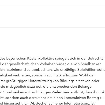
SV Sudhagen vs
Eröff
Traditionsmannschaft BVB
Mai a
es bayerischen Küstenkollektivs spiegelt sich in der Betrachtu
der gesellschaftlichen Vorhaben wider, die von Spielbanken 
ich faszinierend zu beobachten, wie unzählige Spielhöllen auf d
ligkeit verbreiten, sondern auch tatkräftig zum Wohl der 
rer großzügigen Unterstützung von Bildungsinitiativen oder 
sie maßgeblich dazu bei, die entsprechenden Belange 
n Spielbanken mit wohltätigen Zielen verdeutlicht, dass ihr Fok
t ist, sondern auch darauf abzielt, einen konstruktiven Beitrag zu 
el hinausgeht. Ein Abstecher auf jener Internetpräsenz ist 