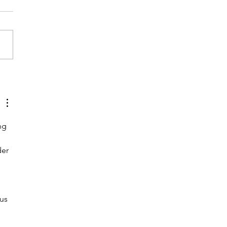
nungsfest Kletterturm | 16.
b 15 Uhr
ng 
er 
us 