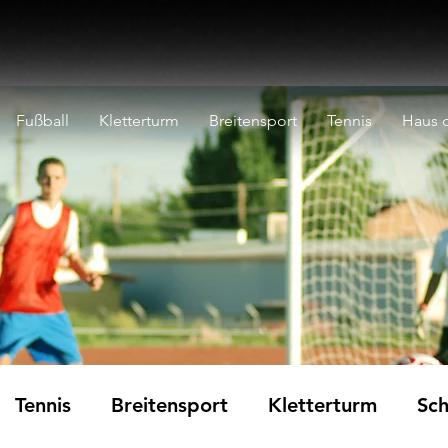
Fußball
Kletterturm
Breitensport
Tennis
Haus d
Tennis
Breitensport
Kletterturm
Sch