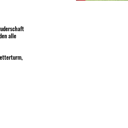
ruderschaft 
en alle 
letterturm, 