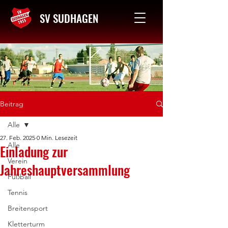
SV SUDHAGEN
Kontakt
Beitrag
Alle
27. Feb. 2025
0 Min. Lesezeit
Alle
Einladung zur
Verein
Jahreshauptversammlung
Fußball
Tennis
Breitensport
Kletterturm