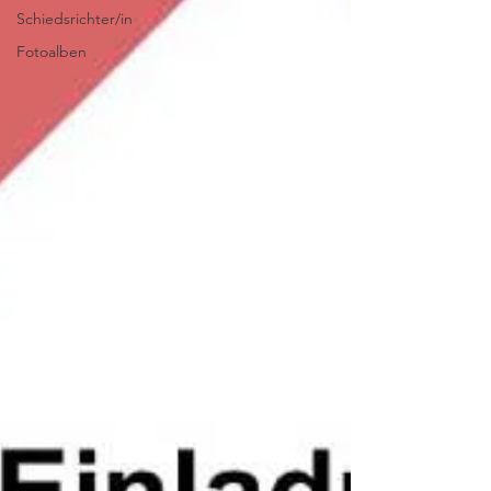
Schiedsrichter/in
Fotoalben