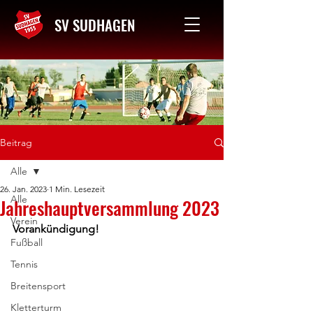
SV SUDHAGEN
Kontakt
Beitrag
Alle
26. Jan. 2023
1 Min. Lesezeit
Alle
Jahreshauptversammlung 2023
Verein
Vorankündigung!
Fußball
Tennis
Breitensport
Kletterturm