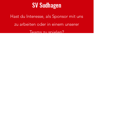
SV Sudhagen
Hast du Interesse, als Sponsor mit uns
zu arbeiten oder in einem unserer
Teams zu spielen?
Kontaktiere uns
Mitglied werden!
Bleibe immer auf dem neuesten
Stand mit den SV Sudhagen-News
Newsletter abonnieren