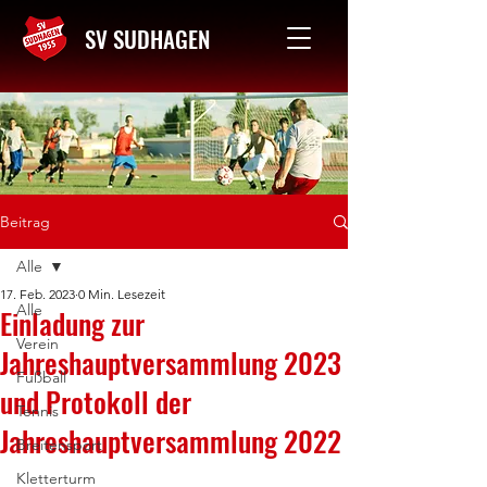
SV SUDHAGEN
Kontakt
Beitrag
Alle
17. Feb. 2023
0 Min. Lesezeit
Alle
Einladung zur
Verein
Jahreshauptversammlung 2023
Fußball
und Protokoll der
Tennis
Jahreshauptversammlung 2022
Breitensport
Kletterturm