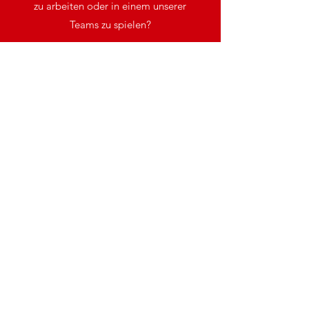
zu arbeiten oder in einem unserer
Teams zu spielen?
Kontaktiere uns
Mitglied werden!
Bleibe immer auf dem neuesten
Stand mit den SV Sudhagen-News
Newsletter abonnieren