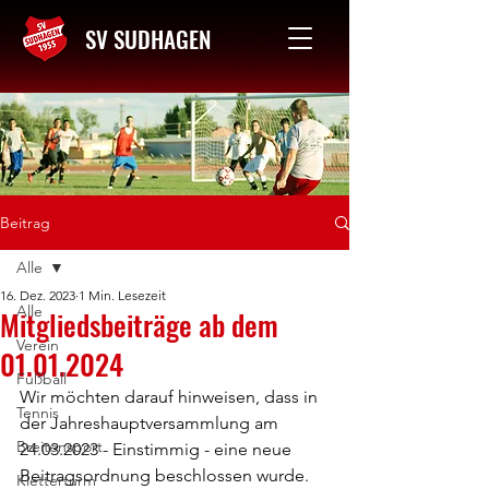
SV SUDHAGEN
Kontakt
Beitrag
Alle
16. Dez. 2023
1 Min. Lesezeit
Alle
Mitgliedsbeiträge ab dem
Verein
01.01.2024
Fußball
Wir möchten darauf hinweisen, dass in 
Tennis
der Jahreshauptversammlung am 
Breitensport
24.03.2023 - Einstimmig - eine neue 
Beitragsordnung beschlossen wurde.
Kletterturm