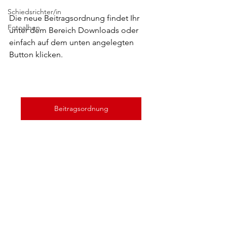
Schiedsrichter/in
Die neue Beitragsordnung findet Ihr 
Fotoalben
unter dem Bereich Downloads oder 
einfach auf dem unten angelegten 
Button klicken.
Beitragsordnung