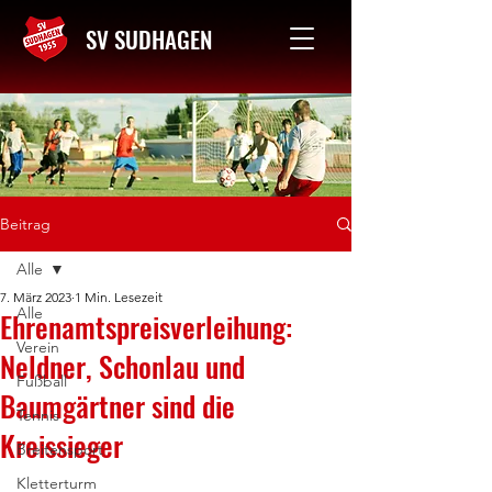
SV SUDHAGEN
Kontakt
Beitrag
Alle
7. März 2023
1 Min. Lesezeit
Alle
Ehrenamtspreisverleihung:
Verein
Neldner, Schonlau und
Fußball
Baumgärtner sind die
Tennis
Kreissieger
Breitensport
Kletterturm